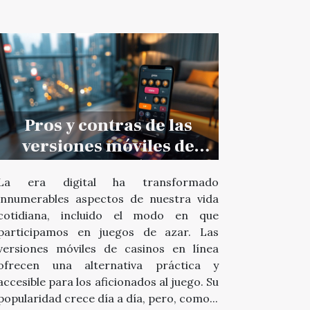
Pros y contras de las
versiones móviles de
casinos en línea
La era digital ha transformado
innumerables aspectos de nuestra vida
cotidiana, incluido el modo en que
participamos en juegos de azar. Las
versiones móviles de casinos en línea
ofrecen una alternativa práctica y
accesible para los aficionados al juego. Su
popularidad crece día a día, pero, como...