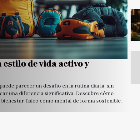
estilo de vida activo y
puede parecer un desafío en la rutina diaria, sin
ar una diferencia significativa. Descubre cómo
bienestar físico como mental de forma sostenible.