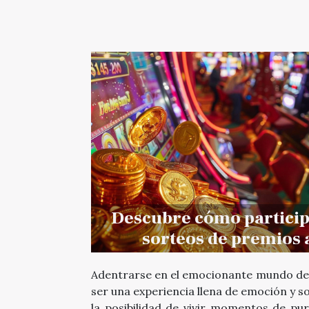
Descubre cómo particip
sorteos de premios a
tragamoned
Adentrarse en el emocionante mundo de
ser una experiencia llena de emoción y s
la posibilidad de vivir momentos de pur