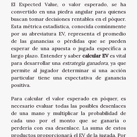
El Expected Value, o valor esperado, se ha
convertido en una piedra angular para quienes
buscan tomar decisiones rentables en el póquer.
Esta métrica estadística, conocida comúnmente
por su abreviatura EV, representa el promedio
de las ganancias o pérdidas que se pueden
esperar de una apuesta o jugada específica a
largo plazo. Entender y saber
calcular EV
es vital
para desarrollar una
estrategia ganadora
, ya que
permite al jugador determinar si una acción
particular tiene una expectativa de ganancia
positiva.
Para calcular el valor esperado en póquer, es
necesario evaluar todas las posibles desenlaces
de una mano y multiplicar la probabilidad de
cada uno por el monto que se ganaría o
perdería con esa desenlace. La suma de estos
productos proporcionará el EV de la jugada. Por