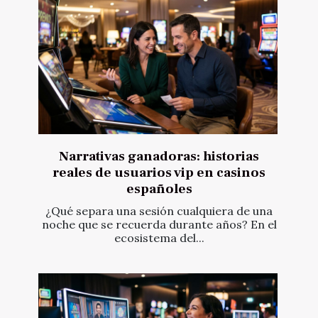
Narrativas ganadoras: historias
reales de usuarios vip en casinos
españoles
¿Qué separa una sesión cualquiera de una
noche que se recuerda durante años? En el
ecosistema del...