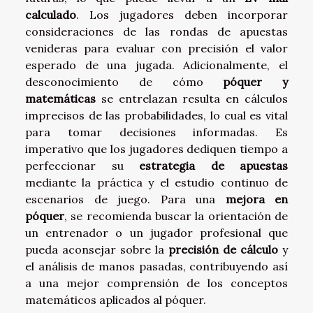
calculado
. Los jugadores deben incorporar
consideraciones de las rondas de apuestas
venideras para evaluar con precisión el valor
esperado de una jugada. Adicionalmente, el
desconocimiento de cómo
póquer y
matemáticas
se entrelazan resulta en cálculos
imprecisos de las probabilidades, lo cual es vital
para tomar decisiones informadas. Es
imperativo que los jugadores dediquen tiempo a
perfeccionar su
estrategia de apuestas
mediante la práctica y el estudio continuo de
escenarios de juego. Para una
mejora en
póquer
, se recomienda buscar la orientación de
un entrenador o un jugador profesional que
pueda aconsejar sobre la
precisión de cálculo
y
el análisis de manos pasadas, contribuyendo así
a una mejor comprensión de los conceptos
matemáticos aplicados al póquer.