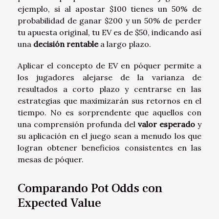
ejemplo, si al apostar $100 tienes un 50% de
probabilidad de ganar $200 y un 50% de perder
tu apuesta original, tu EV es de $50, indicando así
una
decisión rentable
a largo plazo.
Aplicar el concepto de EV en póquer permite a
los jugadores alejarse de la varianza de
resultados a corto plazo y centrarse en las
estrategias que maximizarán sus retornos en el
tiempo. No es sorprendente que aquellos con
una comprensión profunda del
valor esperado
y
su aplicación en el juego sean a menudo los que
logran obtener beneficios consistentes en las
mesas de póquer.
Comparando Pot Odds con
Expected Value