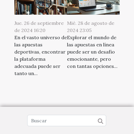
Jue. 26 de septiembre
Mié. 28 de agosto de
de 2024 16:20
2024 23:05
En el vasto universo de
Explorar el mundo de
las apuestas
las apuestas en línea
deportivas, encontrar
puede ser un desafío
la plataforma
emocionante, pero
adecuada puede ser
con tantas opciones...
tanto un...