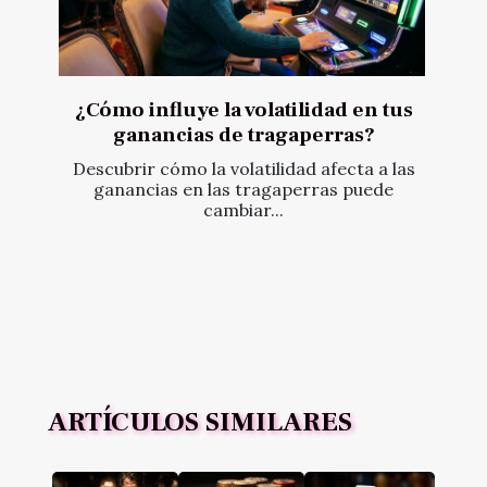
¿Cómo influye la volatilidad en tus
ganancias de tragaperras?
Descubrir cómo la volatilidad afecta a las
ganancias en las tragaperras puede
cambiar...
ARTÍCULOS SIMILARES