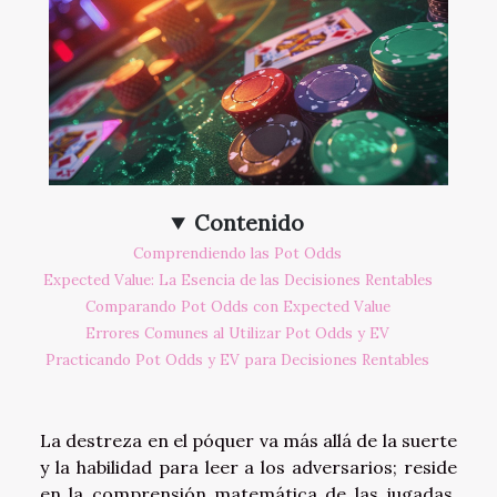
Contenido
Comprendiendo las Pot Odds
Expected Value: La Esencia de las Decisiones Rentables
Comparando Pot Odds con Expected Value
Errores Comunes al Utilizar Pot Odds y EV
Practicando Pot Odds y EV para Decisiones Rentables
La destreza en el póquer va más allá de la suerte
y la habilidad para leer a los adversarios; reside
en la comprensión matemática de las jugadas.