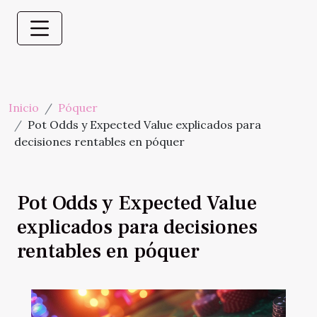
Inicio
Póquer
Pot Odds y Expected Value explicados para
decisiones rentables en póquer
Pot Odds y Expected Value
explicados para decisiones
rentables en póquer