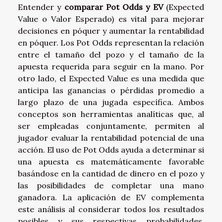
Entender y
comparar Pot Odds y EV
(Expected
Value o Valor Esperado) es vital para mejorar
decisiones en póquer y aumentar la rentabilidad
en póquer. Los Pot Odds representan la relación
entre el tamaño del pozo y el tamaño de la
apuesta requerida para seguir en la mano. Por
otro lado, el Expected Value es una medida que
anticipa las ganancias o pérdidas promedio a
largo plazo de una jugada específica. Ambos
conceptos son herramientas analíticas que, al
ser empleadas conjuntamente, permiten al
jugador evaluar la rentabilidad potencial de una
acción. El uso de Pot Odds ayuda a determinar si
una apuesta es matemáticamente favorable
basándose en la cantidad de dinero en el pozo y
las posibilidades de completar una mano
ganadora. La aplicación de EV complementa
este análisis al considerar todos los resultados
posibles y sus respectivas probabilidades,