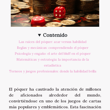
Contenido
Las raíces del póquer: azar versus habilidad
Reglas y mecánicas: comprendiendo el póquer
Psicología y engaño: el arte del bluff en el póquer
Matemáticas y estrategia: la importancia de la
estadística
Torneos y juegos profesionales: donde la habilidad brilla
El póquer ha cautivado la atención de millones
de aficionados alrededor del mundo,
convirtiéndose en uno de los juegos de cartas
más populares y emblemáticos. Esta fascinación