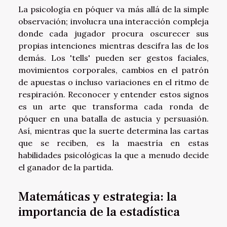
La psicología en póquer va más allá de la simple
observación; involucra una interacción compleja
donde cada jugador procura oscurecer sus
propias intenciones mientras descifra las de los
demás. Los 'tells' pueden ser gestos faciales,
movimientos corporales, cambios en el patrón
de apuestas o incluso variaciones en el ritmo de
respiración. Reconocer y entender estos signos
es un arte que transforma cada ronda de
póquer en una batalla de astucia y persuasión.
Así, mientras que la suerte determina las cartas
que se reciben, es la maestría en estas
habilidades psicológicas la que a menudo decide
el ganador de la partida.
Matemáticas y estrategia: la
importancia de la estadística