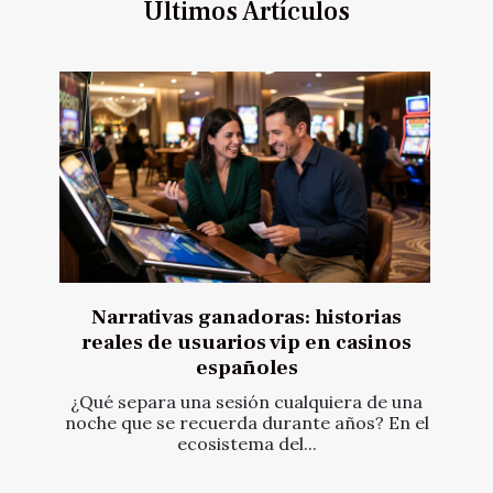
Últimos Artículos
Narrativas ganadoras: historias
reales de usuarios vip en casinos
españoles
¿Qué separa una sesión cualquiera de una
noche que se recuerda durante años? En el
ecosistema del...