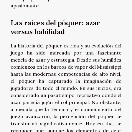
apasionante.
Las raíces del póquer: azar
versus habilidad
La historia del póquer es rica y su evolución del
juego ha sido marcada por una fascinante
mezcla de azar y estrategia. Desde sus humildes
comienzos en los barcos de vapor del Mississippi
hasta las modernas competencias de alto nivel,
el póquer ha capturado la imaginación de
jugadores de todo el mundo. En sus inicios, era
considerado un pasatiempo recreativo donde el
azar parecía jugar el rol principal. No obstante,
a medida que la técnica y el conocimiento del
juego avanzaron, la percepción del póquer se
transformó significativamente. Hoy en día, se
reconoce que, aunque los elementos de azar