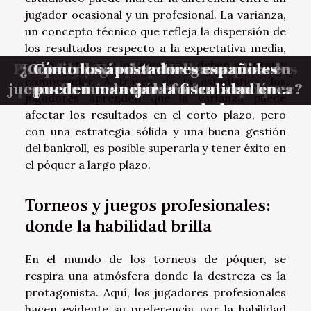
jugador ocasional y un profesional. La varianza,
un concepto técnico que refleja la dispersión de
los resultados respecto a la expectativa media,
es un factor que los jugadores deben aceptar y
Pot Odds y Expected Value explicados
Psicología del póquer cómo leer a los
¿Cómo maximizar tus ganancias en
La psicología detrás de una cara de
Cómo los apostadores españoles
comprender. A través de la estadística, los
juegos de rueda de la fortuna en línea?
para decisiones rentables en póquer
pueden manejar la fiscalidad en
oponentes y ganar ventaja
póker
jugadores aprenden que la varianza puede
apuestas no reguladas
afectar los resultados en el corto plazo, pero
con una estrategia sólida y una buena gestión
del bankroll, es posible superarla y tener éxito en
el póquer a largo plazo.
Torneos y juegos profesionales:
donde la habilidad brilla
En el mundo de los torneos de póquer, se
respira una atmósfera donde la destreza es la
protagonista. Aquí, los jugadores profesionales
hacen evidente su preferencia por la habilidad