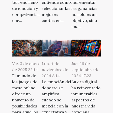
terreno lleno
entiende cómo
incrementar
de emoción y
seleccionar las
las ganancias
competencias
mejores
no solo es un
que...
cuotas en...
objetivo, sino
una...
Vie. 3 de enero
Lun. 4 de
Jue. 26 de
de 2025 22:14
noviembre de
septiembre de
El mundo de
2024 8:14
2024 17:23
los juegos de
La emoción del
La era digital
mesa online
deporte se
ha reinventado
ofrece un
amplifica
innumerables
universo de
cuando se
aspectos de
posibilidades
mezcla con la
nuestra vida
para aquellos
expectativa y
cotidiana,