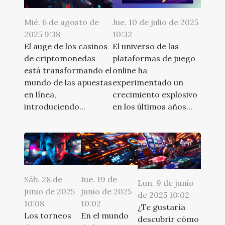
Mié. 6 de agosto de
Jue. 10 de julio de 2025
2025 9:38
10:32
El auge de los casinos
El universo de las
de criptomonedas
plataformas de juego
está transformando el
online ha
mundo de las apuestas
experimentado un
en línea,
crecimiento explosivo
introduciendo...
en los últimos años...
Sáb. 28 de
Jue. 19 de
Lun. 9 de junio
junio de 2025
junio de 2025
de 2025 10:02
10:08
10:02
¿Te gustaría
Los torneos
En el mundo
descubrir cómo