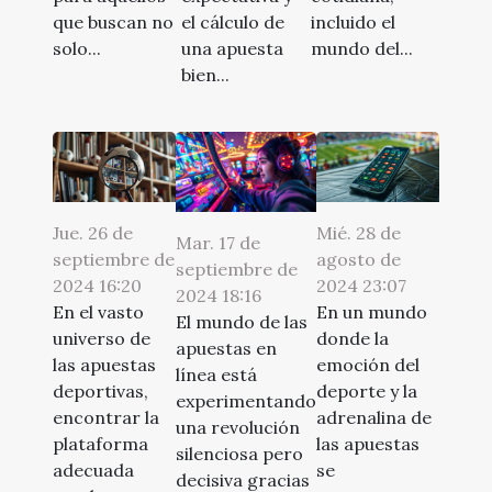
que buscan no
el cálculo de
incluido el
solo...
una apuesta
mundo del...
bien...
Jue. 26 de
Mié. 28 de
Mar. 17 de
septiembre de
agosto de
septiembre de
2024 16:20
2024 23:07
2024 18:16
En el vasto
En un mundo
El mundo de las
universo de
donde la
apuestas en
las apuestas
emoción del
línea está
deportivas,
deporte y la
experimentando
encontrar la
adrenalina de
una revolución
plataforma
las apuestas
silenciosa pero
adecuada
se
decisiva gracias