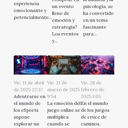
experiencia
un evento
psicología, se
emocionante y
lleno de
ha convertido
potencialmente...
emoción y
en un tema
estrategia?
fascinante
Los eventos
para...
y...
Vie. 11 de abril
Vie. 21 de
Vie. 28 de
de 2025 22:37
marzo de 2025
febrero de
Adentrarse en
9:54
2025 1:05
el mundo de
La emoción del
En el mundo
los eSports
juego online se
de los juegos
supone
multiplica
de cruce de
explorar un
cuando se
caminos,