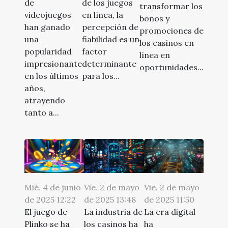
de
de los juegos
transformar los
videojuegos
en línea, la
bonos y
han ganado
percepción de
promociones de
una
fiabilidad es un
los casinos en
popularidad
factor
línea en
impresionante
determinante
oportunidades...
en los últimos
para los...
años,
atrayendo
tanto a...
Mié. 4 de junio
Vie. 2 de mayo
Vie. 2 de mayo
de 2025 12:22
de 2025 11:50
de 2025 13:48
El juego de
La era digital
La industria de
Plinko se ha
ha
los casinos ha