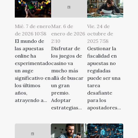
Mar. 6 de
Vie. 24 de
Mié. 7 de enero
enero de 2026
octubre de
de 2026 10:58
2:10
2025 7:58
El mundo de
Disfrutar de
Gestionar la
las apuestas
los juegos de
fiscalidad en
online ha
casino va
apuestas no
experimentado
mucho más
reguladas
un auge
allá de buscar
puede ser una
significativo en
un gran
tarea
los últimos
premio.
desafiante
años,
Adoptar
para los
atrayendo a...
estrategias...
apostadores...