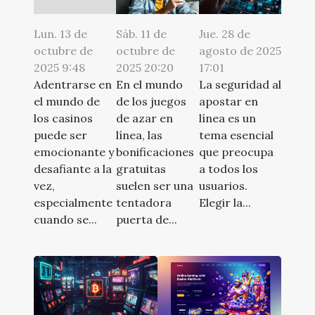
Lun. 13 de
Sáb. 11 de
Jue. 28 de
octubre de
octubre de
agosto de 2025
2025 9:48
2025 20:20
17:01
Adentrarse en
En el mundo
La seguridad al
el mundo de
de los juegos
apostar en
los casinos
de azar en
línea es un
puede ser
línea, las
tema esencial
emocionante y
bonificaciones
que preocupa
desafiante a la
gratuitas
a todos los
vez,
suelen ser una
usuarios.
especialmente
tentadora
Elegir la...
cuando se...
puerta de...