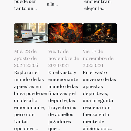
puede ser
encuentran,
a la...
tanto un...
elegir la...
Mié. 28 de
Vie. 17 de
Vie. 17 de
agosto de
noviembre de
noviembre de
2024 23:05
2023 0:21
2023 0:21
Explorar el
En el vasto y
En el vasto
mundo de las
emocionante
universo de las
apuestas en
mundo de las
apuestas
línea puede ser
finanzas y el
deportivas,
un desafío
deporte, las
una pregunta
emocionante,
trayectorias
resuena con
pero con
de aquellos
fuerza en la
tantas
jugadores
mente de
opciones...
que...
aficionados...