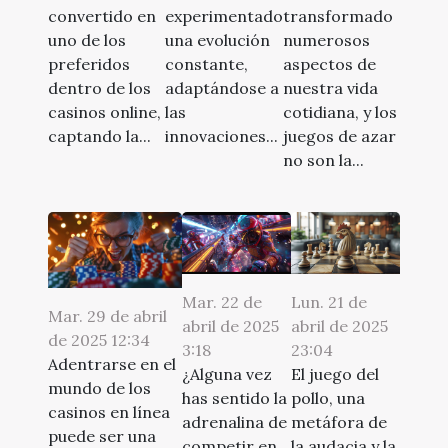
convertido en
transformado
experimentado
uno de los
numerosos
una evolución
preferidos
aspectos de
constante,
dentro de los
nuestra vida
adaptándose a
casinos online,
cotidiana, y los
las
captando la...
juegos de azar
innovaciones...
no son la...
Mar. 22 de
Lun. 21 de
Mar. 29 de abril
abril de 2025
abril de 2025
de 2025 12:34
3:18
23:04
Adentrarse en el
¿Alguna vez
El juego del
mundo de los
has sentido la
pollo, una
casinos en línea
adrenalina de
metáfora de
puede ser una
competir en
la audacia y la