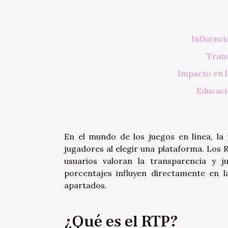
Influenci
Trans
Impacto en l
Educaci
En el mundo de los juegos en línea, la 
jugadores al elegir una plataforma. Los
usuarios valoran la transparencia y j
porcentajes influyen directamente en l
apartados.
¿Qué es el RTP?