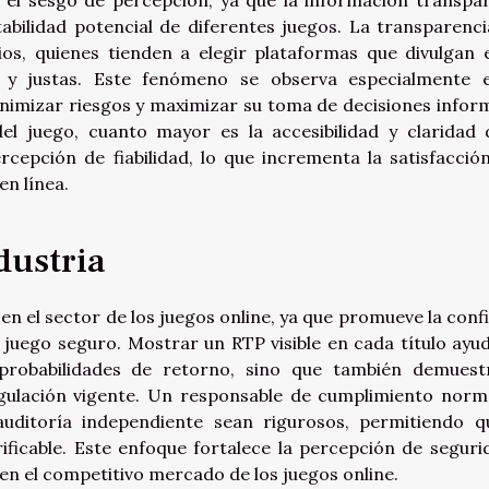
e el sesgo de percepción, ya que la información transpa
bilidad potencial de diferentes juegos. La transparenci
ios, quienes tienden a elegir plataformas que divulgan 
s y justas. Este fenómeno se observa especialmente 
nimizar riesgos y maximizar su toma de decisiones infor
el juego, cuanto mayor es la accesibilidad y claridad 
cepción de fiabilidad, lo que incrementa la satisfacción
en línea.
dustria
en el sector de los juegos online, ya que promueve la conf
 juego seguro. Mostrar un RTP visible en cada título ayu
probabilidades de retorno, sino que también demuest
gulación vigente. Un responsable de cumplimiento norm
uditoría independiente sean rigurosos, permitiendo q
ificable. Este enfoque fortalece la percepción de seguri
en el competitivo mercado de los juegos online.