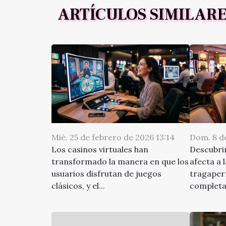
ARTÍCULOS SIMILAR
Mié. 25 de febrero de 2026 13:14
Dom. 8 de
Los casinos virtuales han
Descubrir
transformado la manera en que los
afecta a 
usuarios disfrutan de juegos
tragaper
clásicos, y el...
completam