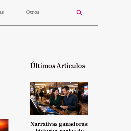
as
Otros
Últimos Artículos
Narrativas ganadoras:
historias reales de