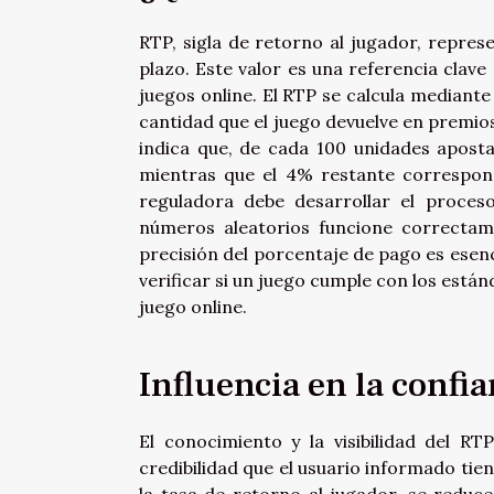
RTP, sigla de retorno al jugador, repres
plazo. Este valor es una referencia clave
juegos online. El RTP se calcula mediante
cantidad que el juego devuelve en premi
indica que, de cada 100 unidades aposta
mientras que el 4% restante correspond
reguladora debe desarrollar el proces
números aleatorios funcione correctamen
precisión del porcentaje de pago es esenc
verificar si un juego cumple con los está
juego online.
Influencia en la confi
El conocimiento y la visibilidad del R
credibilidad que el usuario informado tien