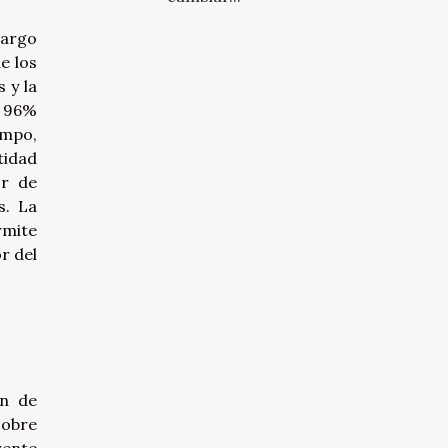
largo
e los
 y la
l 96%
empo,
tidad
or de
s. La
rmite
r del
ón de
sobre