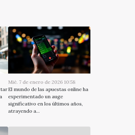
Mié. 7 de enero de 2026 10:58
star
El mundo de las apuestas online ha
a
experimentado un auge
significativo en los últimos años,
atrayendo a...