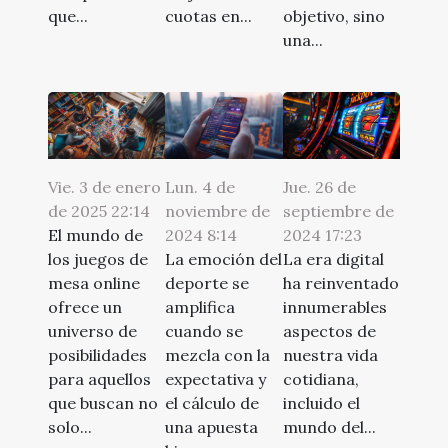
que...
cuotas en...
objetivo, sino
una...
Vie. 3 de enero
Lun. 4 de
Jue. 26 de
de 2025 22:14
noviembre de
septiembre de
El mundo de
2024 8:14
2024 17:23
los juegos de
La emoción del
La era digital
mesa online
deporte se
ha reinventado
ofrece un
amplifica
innumerables
universo de
cuando se
aspectos de
posibilidades
mezcla con la
nuestra vida
para aquellos
expectativa y
cotidiana,
que buscan no
el cálculo de
incluido el
solo...
una apuesta
mundo del...