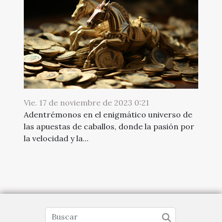
Vie. 17 de noviembre de 2023 0:21
Adentrémonos en el enigmático universo de
las apuestas de caballos, donde la pasión por
la velocidad y la...