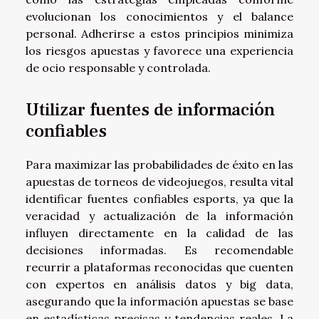
evolucionan los conocimientos y el balance
personal. Adherirse a estos principios minimiza
los riesgos apuestas y favorece una experiencia
de ocio responsable y controlada.
Utilizar fuentes de información
confiables
Para maximizar las probabilidades de éxito en las
apuestas de torneos de videojuegos, resulta vital
identificar fuentes confiables esports, ya que la
veracidad y actualización de la información
influyen directamente en la calidad de las
decisiones informadas. Es recomendable
recurrir a plataformas reconocidas que cuenten
con expertos en análisis datos y big data,
asegurando que la información apuestas se base
en estadísticas precisas y tendencias reales. La