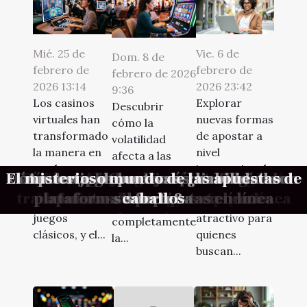
Mié. 25 de
Vie. 6 de
Dom. 8 de
febrero de
febrero de
febrero de 2026
2026 13:14
2026 23:42
9:36
Los casinos
Explorar
Descubrir
virtuales han
nuevas formas
cómo la
transformado
de apostar a
volatilidad
la manera en
nivel
afecta a las
que los
internacional
ganancias en
Consejos para maximizar tus ganancias
Errores comunes al usar bonificaciones
Eventos y torneos especiales de Chicken
Explorando el futuro de los casinos con
El misterioso mundo de las apuestas de
Consejos para elegir las mejores cuotas
Cómo las apuestas moderadas mejoran
Impacto de los RTP en la percepción de
Explorando la evolución y popularidad
Cómo los jugadores más ricos hicieron
Explorando métodos alternativos para
Cómo identificar plataformas seguras
Cómo maximizar tus ganancias en un
Cómo identificar apuestas de valor en
Errores comunes al usar plataformas
Guía completa sobre cómo elegir una
Análisis de la rentabilidad del Plinko
Claves para elegir una plataforma de
Explorando la evolución histórica de
Explorando la evolución del juego de
Estrategias efectivas para avanzar y
¿Cómo maximizar tus ganancias en
Cómo los casinos de criptomonedas
Cómo elegir la mejor plataforma de
Guía completa sobre cómo elegir la
Cómo maximizar tus ganancias en
Cómo maximizar tus ganancias en
¿Cómo influye la volatilidad en tus
Apuestas deportivas, ¿habilidad o
Análisis profundo de sistemas de
Cómo los apostadores españoles
Mejora tus ganancias: Tácticas
Cómo los juegos móviles están
usuarios
resulta cada
las tragaperras
están cambiando las apuestas en línea
cruce de caminos en casinos virtuales
apuestas en eSports para apostadores
transformando las apuestas en línea
en plataformas de apuestas en línea
en casinos online: ¿Vale la pena tu
la experiencia en juegos de casino
avanzadas en juegos de cruce de
plataforma de apuestas en línea
apostar internacionalmente sin
pueden manejar la fiscalidad en
plataforma ideal para apuestas
fiabilidad de los juegos en línea
los casinos online y su impacto
de corredores y cómo evitarlos
juegos de casino con alta RTP?
de los juegos de azar en línea
apuestas deportivas en línea
apuestas deportivas en línea
Road: lo que necesitas saber
plataformas de juego online
casino en línea con bonos y
ganancias de tragaperras?
gratuitas en juegos de azar
ganar en el juego del pollo
plataformas no reguladas
en juegos de mesa online
juegos de casino en línea
para apuestas en línea?
criptomonedas en 2025
su fortuna
caballos
suerte?
disfrutan de
vez más
puede cambiar
apuestas no reguladas
restricciones
promociones
emergentes
inversión?
deportivas
caminos
juegos
atractivo para
completamente
clásicos, y el...
quienes
la...
buscan...