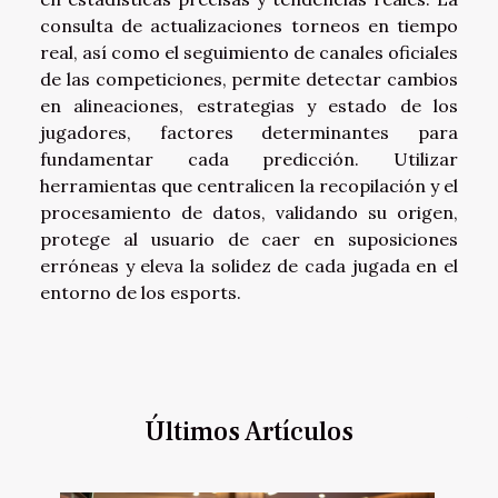
consulta de actualizaciones torneos en tiempo
real, así como el seguimiento de canales oficiales
de las competiciones, permite detectar cambios
en alineaciones, estrategias y estado de los
jugadores, factores determinantes para
fundamentar cada predicción. Utilizar
herramientas que centralicen la recopilación y el
procesamiento de datos, validando su origen,
protege al usuario de caer en suposiciones
erróneas y eleva la solidez de cada jugada en el
entorno de los esports.
Últimos Artículos