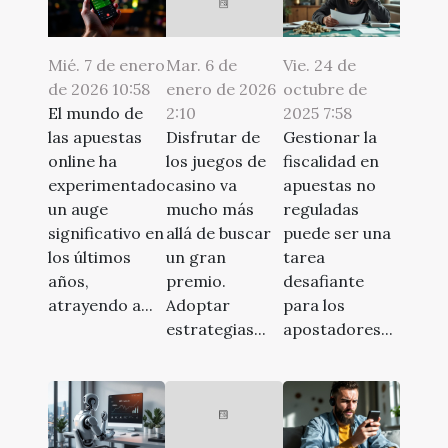
Mar. 6 de
Vie. 24 de
Mié. 7 de enero
enero de 2026
octubre de
de 2026 10:58
2:10
2025 7:58
El mundo de
Disfrutar de
Gestionar la
las apuestas
los juegos de
fiscalidad en
online ha
casino va
apuestas no
experimentado
mucho más
reguladas
un auge
allá de buscar
puede ser una
significativo en
un gran
tarea
los últimos
premio.
desafiante
años,
Adoptar
para los
atrayendo a...
estrategias...
apostadores...