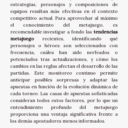
estrategias, personajes y composiciones de
equipos resultan más efectivas en el contexto
competitivo actual. Para aprovechar al máximo
el conocimiento del metajuego, es
recomendable investigar a fondo las
tendencias
metajuego
recientes, identificando qué
personajes o héroes son seleccionados con
frecuencia, cuáles han sido nerfeados o
potenciados tras actualizaciones, y cómo los
cambios en las reglas afectan el desarrollo de las
partidas. Este monitoreo continuo permite
anticipar posibles sorpresas y adaptar las
apuestas en función de la evolución dinámica de
cada torneo. Las casas de apuestas sofisticadas
consideran todos estos factores, por lo que un
entendimiento profundo del metajuego
proporciona una ventaja significativa frente a
los demás apostadores menos informados.