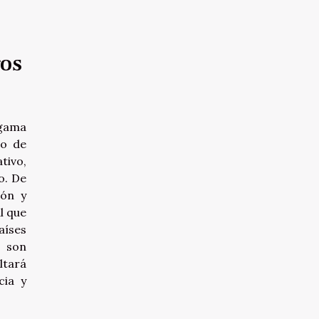
gos
lgama
so de
tivo,
o. De
ión y
l que
aíses
e son
ltará
cia y