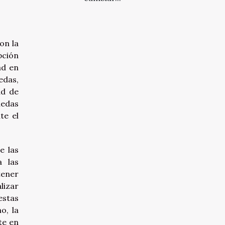
on la
pción
ad en
edas,
ad de
nedas
te el
e las
a las
tener
lizar
estas
o, la
te en