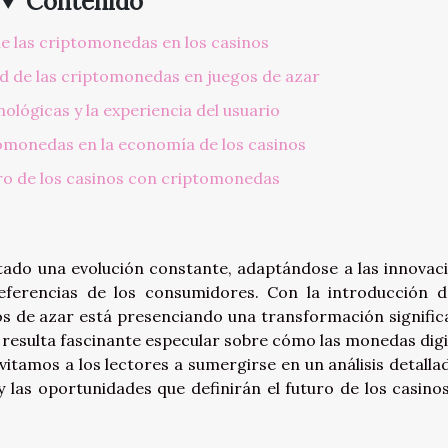
Contenido
de las criptomonedas en los casinos
ad de las criptomonedas en juegos de azar
ológicas y la experiencia del usuario
omonedas en la economía de los casinos
uro de los casinos con criptomonedas
ntado una evolución constante, adaptándose a las innovac
eferencias de los consumidores. Con la introducción d
s de azar está presenciando una transformación significa
resulta fascinante especular sobre cómo las monedas digi
vitamos a los lectores a sumergirse en un análisis detalla
y las oportunidades que definirán el futuro de los casino