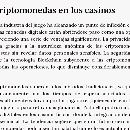
criptomonedas en los casinos
 industria del juego ha alcanzado un punto de inflexión c
tas monedas digitales están abriéndose paso como una o
eciendo una serie de ventajas significativas. La privacid
a gracias a la naturaleza anónima de las criptomon
estas sin revelar datos personales sensibles. La segurid
ue la tecnología Blockchain subyacente a las criptomo
odas las operaciones, lo que disminuye considerablemen
iptomonedas superan a los métodos tradicionales, ya qu
antáneamente, sin los tiempos de espera asociados 
 es altamente valorada por los jugadores, quienes desean 
 jugar o para retirar sus ganancias. Todo ello podría cata
igitales en los casinos físicos, donde la integración de 
e inicial. La tendencia sugiere que en un futuro cercan
ptomonedas podría ser tan habitual como lo es actualmen