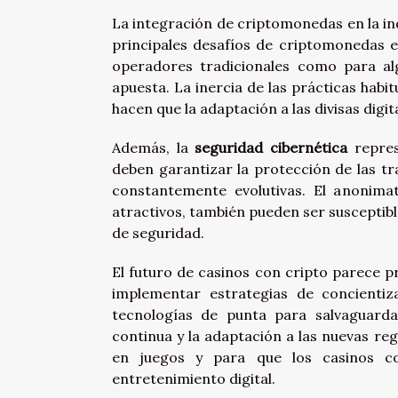
La integración de criptomonedas en la ind
principales desafíos de criptomonedas e
operadores tradicionales como para al
apuesta. La inercia de las prácticas hab
hacen que la adaptación a las divisas digit
Además, la
seguridad cibernética
repres
deben garantizar la protección de las tr
constantemente evolutivas. El anonimat
atractivos, también pueden ser susceptible
de seguridad.
El futuro de casinos con cripto parece p
implementar estrategias de concientiz
tecnologías de punta para salvaguarda
continua y la adaptación a las nuevas re
en juegos y para que los casinos c
entretenimiento digital.