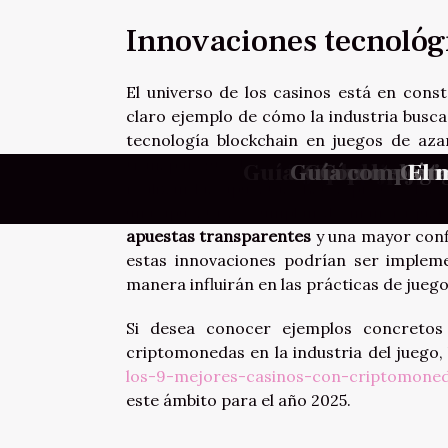
Innovaciones tecnológi
El universo de los casinos está en const
claro ejemplo de cómo la industria busc
tecnología blockchain en juegos de aza
transparente. Los
contratos inteligentes
Cómo los apostadores e
Explorando métodos a
Análisis profundo de
Análisis de la rentab
Cómo maximizar tu
Guía completa sobr
Consejos para ele
Explorando la ev
Cómo los casino
Cómo las apuest
Mejora tus gana
Impacto de los 
Guía completa
Errores comun
Eventos y tor
Explorando la
Explorando la
Cómo los jue
Errores comu
¿Cómo maximi
Claves para 
Consejos pa
Cómo elegir
Cómo identi
Cómo maxim
Estrategias
Cómo ident
¿Cómo infl
Estrategi
Cómo maxi
Cómo
El 
realizan las apuestas. Estos protocolos
una apuesta se cumplan de manera justa 
apuestas transparentes
y una mayor conf
estas innovaciones podrían ser implem
manera influirán en las prácticas de juego
Si desea conocer ejemplos concretos
criptomonedas en la industria del juego,
los-9-mejores-casinos-con-criptomone
este ámbito para el año 2025.