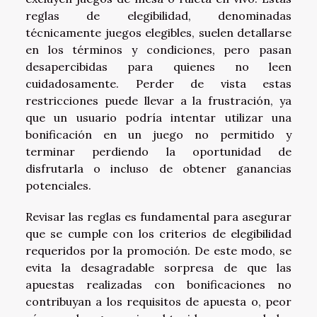
reglas de elegibilidad, denominadas
técnicamente juegos elegibles, suelen detallarse
en los términos y condiciones, pero pasan
desapercibidas para quienes no leen
cuidadosamente. Perder de vista estas
restricciones puede llevar a la frustración, ya
que un usuario podría intentar utilizar una
bonificación en un juego no permitido y
terminar perdiendo la oportunidad de
disfrutarla o incluso de obtener ganancias
potenciales.
Revisar las reglas es fundamental para asegurar
que se cumple con los criterios de elegibilidad
requeridos por la promoción. De este modo, se
evita la desagradable sorpresa de que las
apuestas realizadas con bonificaciones no
contribuyan a los requisitos de apuesta o, peor