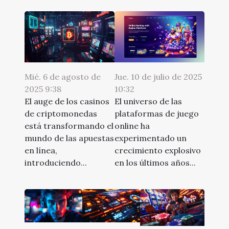
Mié. 6 de agosto de
Jue. 10 de julio de 2025
2025 9:38
10:32
El auge de los casinos
El universo de las
de criptomonedas
plataformas de juego
está transformando el
online ha
mundo de las apuestas
experimentado un
en línea,
crecimiento explosivo
introduciendo...
en los últimos años...