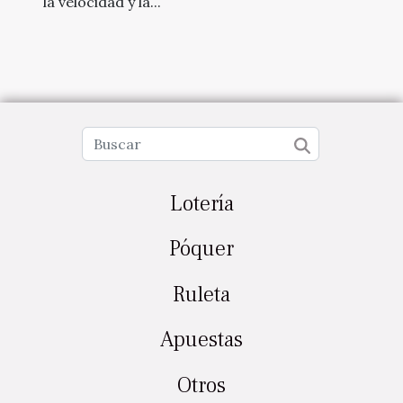
la velocidad y la...
Lotería
Póquer
Ruleta
Apuestas
Otros