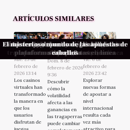
ARTÍCULOS SIMILARES
Consejos para maximizar tus ganancias
Eventos y torneos especiales de Chicken
Explorando el futuro de los casinos con
El misterioso mundo de las apuestas de
Consejos para elegir las mejores cuotas
Cómo las apuestas moderadas mejoran
Impacto de los RTP en la percepción de
Explorando la evolución y popularidad
Cómo los jugadores más ricos hicieron
Explorando métodos alternativos para
Cómo identificar plataformas seguras
Cómo maximizar tus ganancias en un
Cómo identificar apuestas de valor en
Errores comunes al usar plataformas
Guía completa sobre cómo elegir una
Análisis de la rentabilidad del Plinko
Estrategias efectivas para apostar en
Claves para elegir una plataforma de
Explorando la evolución histórica de
Explorando la evolución del juego de
Estrategias efectivas para avanzar y
¿Cómo maximizar tus ganancias en
Cómo los casinos de criptomonedas
Cómo elegir la mejor plataforma de
Guía completa sobre cómo elegir la
Cómo maximizar tus ganancias en
Cómo maximizar tus ganancias en
¿Cómo influye la volatilidad en tus
Apuestas deportivas, ¿habilidad o
Análisis profundo de sistemas de
Cómo los apostadores españoles
Mejora tus ganancias: Tácticas
Cómo los juegos móviles están
están cambiando las apuestas en línea
cruce de caminos en casinos virtuales
apuestas en eSports para apostadores
transformando las apuestas en línea
en plataformas de apuestas en línea
en casinos online: ¿Vale la pena tu
la experiencia en juegos de casino
avanzadas en juegos de cruce de
plataforma de apuestas en línea
apostar internacionalmente sin
pueden manejar la fiscalidad en
plataforma ideal para apuestas
fiabilidad de los juegos en línea
los casinos online y su impacto
de corredores y cómo evitarlos
juegos de casino con alta RTP?
de los juegos de azar en línea
apuestas deportivas en línea
apuestas deportivas en línea
Road: lo que necesitas saber
plataformas de juego online
casino en línea con bonos y
ganancias de tragaperras?
ganar en el juego del pollo
plataformas no reguladas
en juegos de mesa online
juegos de casino en línea
para apuestas en línea?
criptomonedas en 2025
torneos de videojuegos
su fortuna
caballos
suerte?
Mié. 25 de
Vie. 6 de
apuestas no reguladas
restricciones
promociones
emergentes
inversión?
deportivas
caminos
Dom. 8 de
febrero de
febrero de
febrero de 2026
2026 13:14
2026 23:42
9:36
Los casinos
Explorar
Descubrir
virtuales han
nuevas formas
cómo la
transformado
de apostar a
volatilidad
la manera en
nivel
afecta a las
que los
internacional
ganancias en
usuarios
resulta cada
las tragaperras
disfrutan de
vez más
puede cambiar
juegos
atractivo para