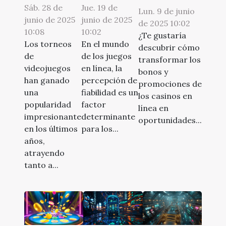
Sáb. 28 de
Jue. 19 de
Lun. 9 de junio
junio de 2025
junio de 2025
de 2025 10:02
10:08
10:02
¿Te gustaría
Los torneos
En el mundo
descubrir cómo
de
de los juegos
transformar los
videojuegos
en línea, la
bonos y
han ganado
percepción de
promociones de
una
fiabilidad es un
los casinos en
popularidad
factor
línea en
impresionante
determinante
oportunidades...
en los últimos
para los...
años,
atrayendo
tanto a...