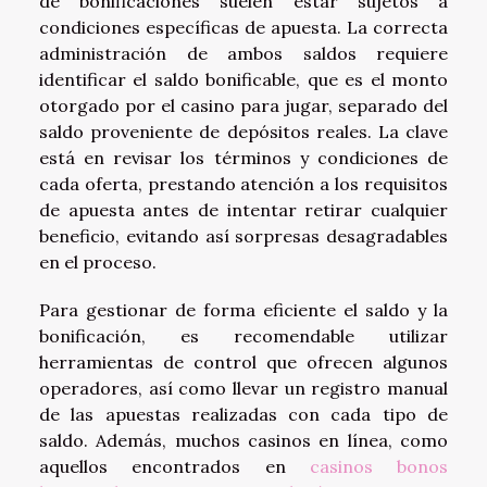
de bonificaciones suelen estar sujetos a
condiciones específicas de apuesta. La correcta
administración de ambos saldos requiere
identificar el saldo bonificable, que es el monto
otorgado por el casino para jugar, separado del
saldo proveniente de depósitos reales. La clave
está en revisar los términos y condiciones de
cada oferta, prestando atención a los requisitos
de apuesta antes de intentar retirar cualquier
beneficio, evitando así sorpresas desagradables
en el proceso.
Para gestionar de forma eficiente el saldo y la
bonificación, es recomendable utilizar
herramientas de control que ofrecen algunos
operadores, así como llevar un registro manual
de las apuestas realizadas con cada tipo de
saldo. Además, muchos casinos en línea, como
aquellos encontrados en
casinos bonos