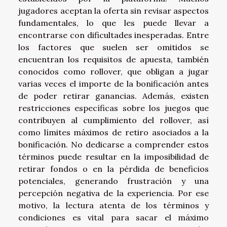
jugadores aceptan la oferta sin revisar aspectos
fundamentales, lo que les puede llevar a
encontrarse con dificultades inesperadas. Entre
los factores que suelen ser omitidos se
encuentran los requisitos de apuesta, también
conocidos como rollover, que obligan a jugar
varias veces el importe de la bonificación antes
de poder retirar ganancias. Además, existen
restricciones específicas sobre los juegos que
contribuyen al cumplimiento del rollover, así
como límites máximos de retiro asociados a la
bonificación. No dedicarse a comprender estos
términos puede resultar en la imposibilidad de
retirar fondos o en la pérdida de beneficios
potenciales, generando frustración y una
percepción negativa de la experiencia. Por ese
motivo, la lectura atenta de los términos y
condiciones es vital para sacar el máximo