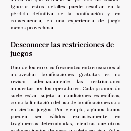
Ignorar estos detalles puede resultar en la
pérdida definitiva de la bonificación y, en
consecuencia, en una experiencia de juego
menos provechosa.
Desconocer las restricciones de
juegos
Uno de los errores frecuentes entre usuarios al
aprovechar bonificaciones gratuitas es no
revisar adecuadamente las restricciones
impuestas por los operadores. Cada promoción
suele estar sujeta a condiciones específicas,
como la limitación del uso de bonificaciones solo
en ciertos juegos. Por ejemplo, algunos bonos
pueden ser válidos exclusivamente en
tragaperras determinadas, mientras que otros
excluyen juegos de mesa o ruleta en vivo. Estas