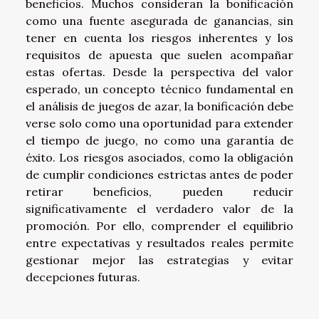
beneficios. Muchos consideran la bonificación
como una fuente asegurada de ganancias, sin
tener en cuenta los riesgos inherentes y los
requisitos de apuesta que suelen acompañar
estas ofertas. Desde la perspectiva del valor
esperado, un concepto técnico fundamental en
el análisis de juegos de azar, la bonificación debe
verse solo como una oportunidad para extender
el tiempo de juego, no como una garantía de
éxito. Los riesgos asociados, como la obligación
de cumplir condiciones estrictas antes de poder
retirar beneficios, pueden reducir
significativamente el verdadero valor de la
promoción. Por ello, comprender el equilibrio
entre expectativas y resultados reales permite
gestionar mejor las estrategias y evitar
decepciones futuras.