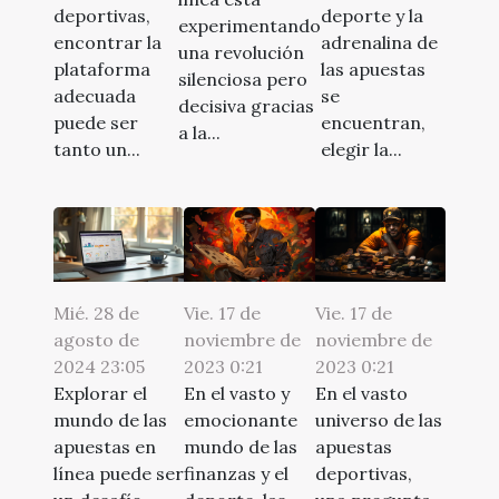
deportivas,
deporte y la
experimentando
encontrar la
adrenalina de
una revolución
plataforma
las apuestas
silenciosa pero
adecuada
se
decisiva gracias
puede ser
encuentran,
a la...
tanto un...
elegir la...
Mié. 28 de
Vie. 17 de
Vie. 17 de
agosto de
noviembre de
noviembre de
2024 23:05
2023 0:21
2023 0:21
Explorar el
En el vasto y
En el vasto
mundo de las
emocionante
universo de las
apuestas en
mundo de las
apuestas
línea puede ser
finanzas y el
deportivas,