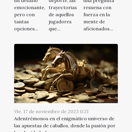
un desafío
deporte, las
una pregunta
emocionante,
trayectorias
resuena con
pero con
de aquellos
fuerza en la
tantas
jugadores
mente de
opciones...
que...
aficionados...
Vie. 17 de noviembre de 2023 0:21
Adentrémonos en el enigmático universo de
las apuestas de caballos, donde la pasión por