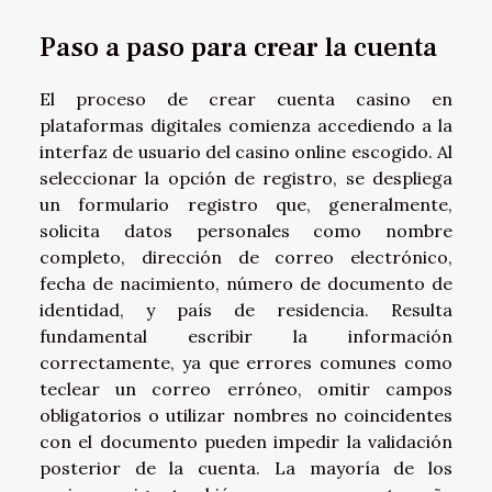
Paso a paso para crear la cuenta
El proceso de crear cuenta casino en
plataformas digitales comienza accediendo a la
interfaz de usuario del casino online escogido. Al
seleccionar la opción de registro, se despliega
un formulario registro que, generalmente,
solicita datos personales como nombre
completo, dirección de correo electrónico,
fecha de nacimiento, número de documento de
identidad, y país de residencia. Resulta
fundamental escribir la información
correctamente, ya que errores comunes como
teclear un correo erróneo, omitir campos
obligatorios o utilizar nombres no coincidentes
con el documento pueden impedir la validación
posterior de la cuenta. La mayoría de los