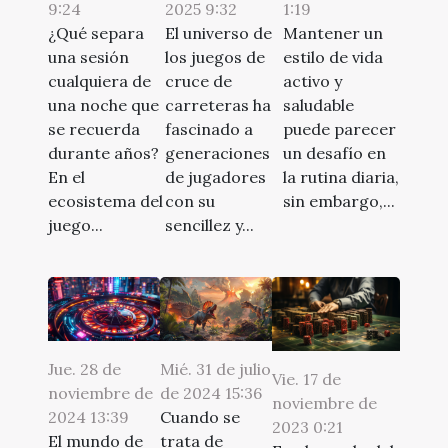
9:24
2025 9:32
1:19
¿Qué separa
El universo de
Mantener un
una sesión
los juegos de
estilo de vida
cualquiera de
cruce de
activo y
una noche que
carreteras ha
saludable
se recuerda
fascinado a
puede parecer
durante años?
generaciones
un desafío en
En el
de jugadores
la rutina diaria,
ecosistema del
con su
sin embargo,...
juego...
sencillez y...
Jue. 28 de
Mié. 31 de julio
Vie. 17 de
noviembre de
de 2024 15:36
noviembre de
2024 13:39
Cuando se
2023 0:21
El mundo de
trata de