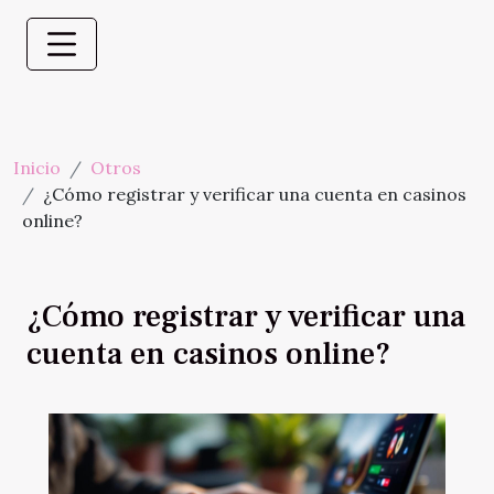
Inicio
Otros
¿Cómo registrar y verificar una cuenta en casinos
online?
¿Cómo registrar y verificar una
cuenta en casinos online?