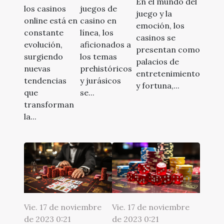
En el mundo del
los casinos
juegos de
juego y la
online está en
casino en
emoción, los
constante
línea, los
casinos se
evolución,
aficionados a
presentan como
surgiendo
los temas
palacios de
nuevas
prehistóricos
entretenimiento
tendencias
y jurásicos
y fortuna,...
que
se...
transforman
la...
Vie. 17 de noviembre
Vie. 17 de noviembre
de 2023 0:21
de 2023 0:21