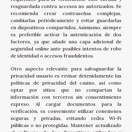
resguardada contra accesos no autorizados. Se
recomienda crear contraseñas complejas,
cambiarlas periódicamente y evitar guardarlas
en dispositivos compartidos. Asimismo, siempre
es preferible activar la autenticación de dos
factores, ya que añade una capa adicional de
seguridad online ante posibles intentos de robo
de identidad o accesos fraudulentos.
Otro aspecto relevante para salvaguardar la
privacidad usuario es revisar detenidamente las
políticas de privacidad del casino, así como
optar por sitios que no compartan la
información con terceros sin consentimiento
expreso. Al cargar documentos para la
verificación, es conveniente utilizar conexiones
seguras y privadas, evitando redes Wi-Fi
públicas o no protegidas. Mantener actualizado