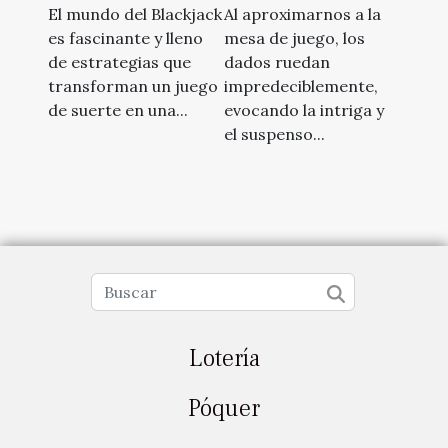
El mundo del Blackjack
Al aproximarnos a la
es fascinante y lleno
mesa de juego, los
de estrategias que
dados ruedan
transforman un juego
impredeciblemente,
de suerte en una...
evocando la intriga y
el suspenso...
Lotería
Póquer