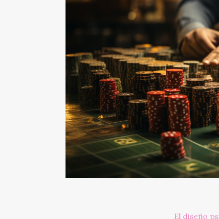
El diseño ps