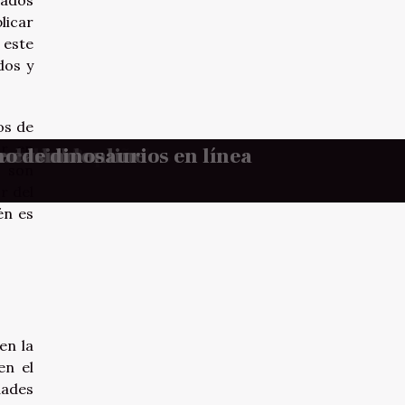
tados
licar
 este
dos y
os de
r, en
o de dinosaurios en línea
 casinos españoles
e casino online
 saludable
s online?
rreteras
s son
r del
én es
en la
en el
dades