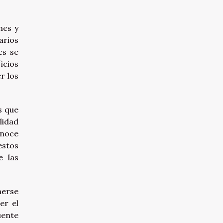
nes y
arios
es se
icios
r los
s que
lidad
onoce
estos
e las
nerse
er el
uente