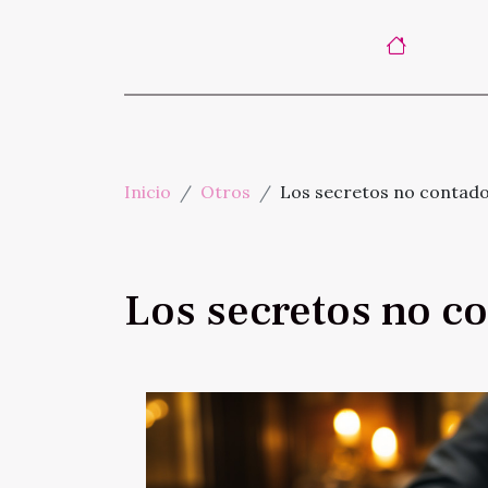
Inicio
Otros
Los secretos no contado
Los secretos no co