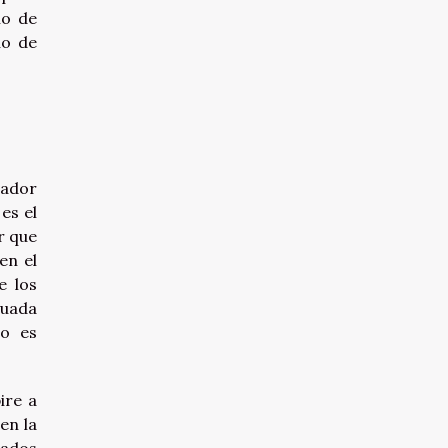
ño de
uo de
gador
 es el
r que
en el
e los
uada
do es
ire a
en la