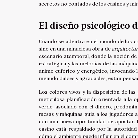
secretos no contados de los casinos y mi
El diseño psicológico d
Cuando se adentra en el mundo de los ca
sino en una minuciosa obra de
arquitectur
escenario atemporal, donde la noción de h
estratégica y las melodías de las máqui
ánimo eufórico y energético, invocando la
menudo dulces y agradables, están pensad
Los colores vivos y la disposición de la
meticulosa planificación orientada a la
o
verde, asociado con el dinero, predomina
mesas y máquinas guía a los jugadores a 
con una nueva oportunidad de apostar. 
casino
está respaldado por la autoridad
cómo el ambiente puede influir en el comp