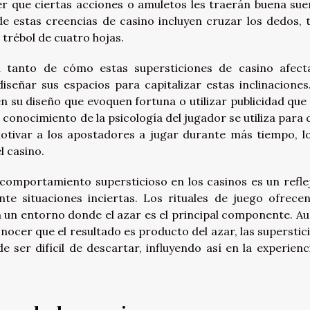
 que ciertas acciones o amuletos les traerán buena sue
de estas creencias de casino incluyen cruzar los dedos, 
trébol de cuatro hojas.
l tanto de cómo estas supersticiones de casino afect
eñar sus espacios para capitalizar estas inclinaciones
 su diseño que evoquen fortuna o utilizar publicidad que
e conocimiento de la psicología del jugador se utiliza para 
tivar a los apostadores a jugar durante más tiempo, l
 casino.
 comportamiento supersticioso en los casinos es un refle
te situaciones inciertas. Los rituales de juego ofrece
en un entorno donde el azar es el principal componente. A
ocer que el resultado es producto del azar, las superstic
ser difícil de descartar, influyendo así en la experienc