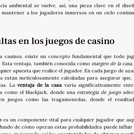
ncia ambiental
se vuelve, así, una pieza clave en el
dise
e mantener a los jugadores inmersos en un ciclo contin
ltas en los juegos de casino
os casinos, existe un concepto fundamental que todo ju
. Esta ventaja, también conocida como
margen de la casa
,
quier apuesta que realice el jugador. En cada juego de aza
des están meticulosamente calculadas para asegurar que, 
ias. La
ventaja de la casa
varía significativamente entr
os como el blackjack, donde una
estrategia de juego
adec
en juegos como las tragamonedas, donde el resulta
o
es un componente vital para cualquier jugador que asp
undo de cómo operan estas probabilidades puede influir 