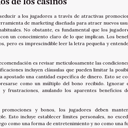
s de los casinos
seducir a los jugadores a través de atractivas promocio
herramienta de marketing diseñada para atraer nuevos usu
habituales. No obstante, es fundamental que los jugador
on un conocimiento claro de lo que implican. Los benef
, pero es imprescindible leer la letra pequeña y entende
 recomendación es revisar meticulosamente las condicione
icaciones incluyen cláusulas que pueden limitar la posibi
ya apostado una cantidad específica de dinero. Esto se c
presarse como un múltiplo del bono recibido. Ignorar 
 y frustraciones, anulando los aparentes beneficios d
s promociones y bonos, los jugadores deben mante
le. Esto incluye establecer límites personales, no exced
juego como una forma de entretenimiento y no como una f