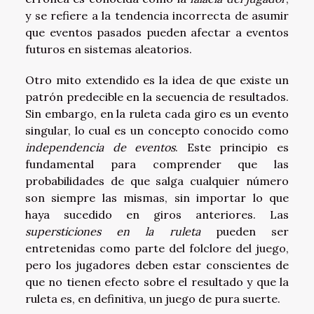
y se refiere a la tendencia incorrecta de asumir
que eventos pasados pueden afectar a eventos
futuros en sistemas aleatorios.
Otro mito extendido es la idea de que existe un
patrón predecible en la secuencia de resultados.
Sin embargo, en la ruleta cada giro es un evento
singular, lo cual es un concepto conocido como
independencia de eventos
. Este principio es
fundamental para comprender que las
probabilidades de que salga cualquier número
son siempre las mismas, sin importar lo que
haya sucedido en giros anteriores. Las
supersticiones en la ruleta
pueden ser
entretenidas como parte del folclore del juego,
pero los jugadores deben estar conscientes de
que no tienen efecto sobre el resultado y que la
ruleta es, en definitiva, un juego de pura suerte.