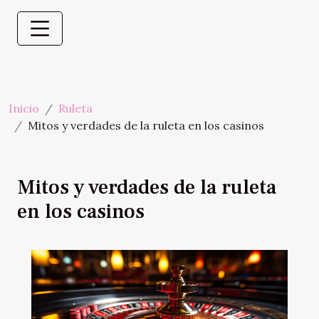
Inicio
Ruleta
Mitos y verdades de la ruleta en los casinos
Mitos y verdades de la ruleta
en los casinos