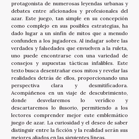
protagonista de numerosas leyendas urbanas y
debates entre aficionados y profesionales del
azar. Este juego, tan simple en su concepción
como complejo en sus posibles estrategias, ha
dado lugar a un sinfín de mitos que a menudo
confunden a los jugadores. Al indagar sobre las
verdades y falsedades que envuelven a la ruleta,
uno puede encontrarse con una variedad de
consejos y supuestas tácticas infalibles. Este
texto busca desentrañar esos mitos y revelar las
realidades detrás de ellos, proporcionando una
perspectiva clara y desmitificadora.
Acompáñenos en un viaje de descubrimiento,
donde desvelaremos lo verídico y
descartaremos lo ilusorio, permitiendo a los
lectores comprender mejor este emblemático
juego de azar. La curiosidad y el deseo de saber
distinguir entre la ficción y la realidad serán sus
mejores aliados en las siguientes líneas.